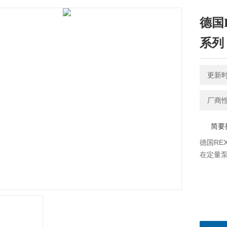
德国
系列
更新时间
厂商
简要
德国RE
在定量