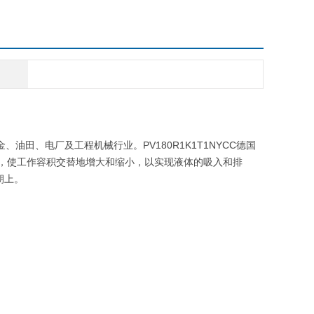
、油田、电厂及工程机械行业。PV180R1K1T1NYCC德国
运动，使工作容积交替地增大和缩小，以实现液体的吸入和排
口朝上。