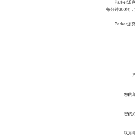
Parker派克
每分钟300转，泄油口
Parker派
您的
您的
联系