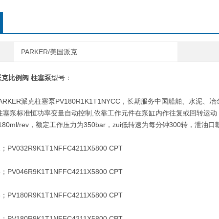
PARKER/美国派克
R派克比例阀 柱塞泵
型号：
ER派克柱塞泵PV180R1K1T1NYCC，长期服务中国船舶、水泥、冶金
派克柱塞泵标准恒功率变量自动控制,依靠工作元件在泵缸内作往复或回转
是180ml/rev，额定工作压力为350bar，zui低转速为每分钟300转，泄油
PV032R9K1T1NFFC4211X5800 CPT
PV046R9K1T1NFFC4211X5800 CPT
PV180R9K1T1NFFC4211X5800 CPT
PV180R9K1T1NFFC4211X5800 CPT