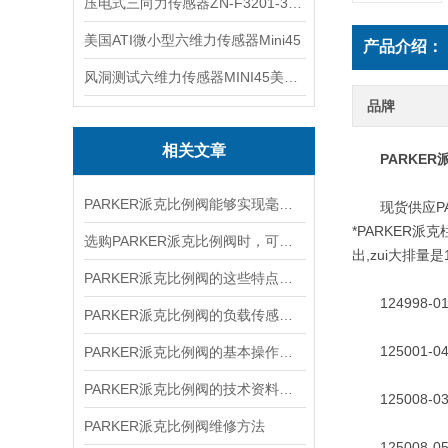
压电式三向力传感器ZN-F3201-3KN现货
美国ATI微小型六维力传感器Mini45
产品介绍：
风洞测试六维力传感器MINI45美国ATI
品牌
相关文章
PARKE
PARKER派克比例阀能够实现毫厘级的位移调节
现货供应PARK
*PARKER
选购PARKER派克比例阀时，可以参考以下指南
出,zui大排量
PARKER派克比例阀的这些特点你都清楚吗？
124998-01；
PARKER派克比例阀的负载传感与压力补偿技术
125001-04；
PARKER派克比例阀的基本操作，新手不得不看
PARKER派克比例阀的技术资料分享
125008-03；
PARKER派克比例阀维修方法
125008-05；