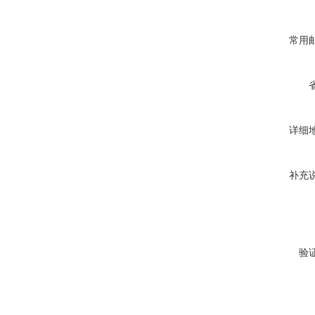
常用
详细
补充
验