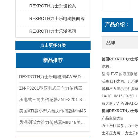
REXROTH力士乐齿轮泵
REXROTH力士乐电磁换向阀
产品介绍：
REXROTH力士乐溢流阀
品牌
点击更多分类
德国REXROTH力士
新品推荐
结构：
型 号 PV7 的液压泵是
REXROTH力士乐电磁阀4WE6D7X/HG24N9K4现货
活塞 (11)之间。此环
ZN-F3201型压电式三向力传感器
器和压力显示元件具体型号:HM1
1X/10 HM15-1X/50 
压电式三向力传感器ZN-F3201-3KN现货
放大器：VT-VSPA1-1-1X
美国ATI微小型六维力传感器Mini45
德国REXROTH力士
产品主要类目
风洞测试六维力传感器MINI45美国ATI
力士乐柱塞泵，力士乐
士乐压力阀 ，力士乐