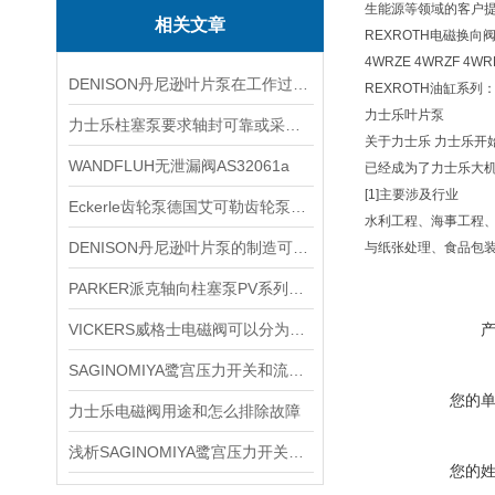
生能源等领域的客户
相关文章
REXROTH电磁换向阀:4
4WRZE 4WRZF 4WR
DENISON丹尼逊叶片泵在工作过程中需要注意以下几点
REXROTH油缸系列：CD
力士乐叶片泵
力士乐柱塞泵要求轴封可靠或采用无泄漏泵
关于力士乐 力士乐开
WANDFLUH无泄漏阀AS32061a
已经成为了力士乐大
[1]主要涉及行业
Eckerle齿轮泵德国艾可勒齿轮泵特点
水利工程、海事工程
DENISON丹尼逊叶片泵的制造可能会出现的质量问题
与纸张处理、食品包
PARKER派克轴向柱塞泵PV系列选型
VICKERS威格士电磁阀可以分为多种类型
SAGINOMIYA鹭宫压力开关和流量开关的区别在哪里？
您的
力士乐电磁阀用途和怎么排除故障
浅析SAGINOMIYA鹭宫压力开关的使用注意事项
您的