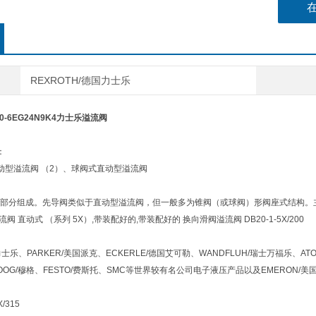
REXROTH/德国力士乐
200-6EG24N9K4力士乐溢流阀
：
动型溢流阀 （2）、球阀式直动型溢流阀
部分组成。先导阀类似于直动型溢流阀，但一般多为锥阀（或球阀）形阀座式结构。
流阀 直动式 （系列 5X）,带装配好的,带装配好的 换向滑阀溢流阀 DB20-1-5X/200
力士乐、PARKER/美国派克、ECKERLE/德国艾可勒、WANDFLUH/瑞士万福乐、AT
MOOG/穆格、FESTO/费斯托、SMC等世界较有名公司电子液压产品以及EMERON/
/315