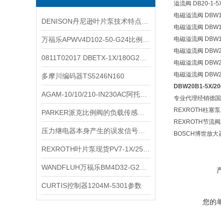
溢流阀 DB20-1-5X
电磁溢流阀 DBW10B
DENISON丹尼逊叶片泵技术特点说明
电磁溢流阀 DBW10B
万福乐APWV4D102-50-G24比例换向阀
电磁溢流阀 DBW10B
电磁溢流阀 DBW20B
0811T02017 DBETX-1X/180G24-8NZ4M
电磁溢流阀 DBW20B
电磁溢流阀 DBW20B
多摩川编码器TS5246N160
DBW20B1-5X/
AGAM-10/10/210-IN230AC阿托斯比例阀规格
专业代理经销德国B
REXROTH柱塞泵
PARKER派克比例阀的负载传感与压力补偿技术
REXROTH节流阀
压力继电器本身产生的误发信号故障
BOSCH博世放大
REXROTH叶片泵现货PV7-1X/25-30RE01MCO-16
WANDFLUH万福乐BM4D32-G24资料
CURTIS控制器1204M-5301参数
您的