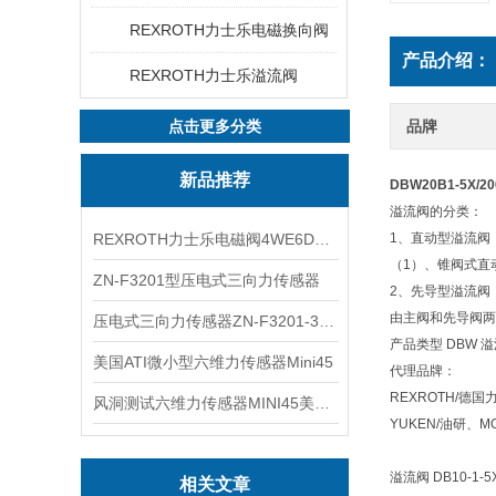
REXROTH力士乐电磁换向阀
产品介绍：
REXROTH力士乐溢流阀
点击更多分类
品牌
新品推荐
DBW20B1-5X/
溢流阀的分类：
REXROTH力士乐电磁阀4WE6D7X/HG24N9K4现货
1、直动型溢流阀
（1）、锥阀式直
ZN-F3201型压电式三向力传感器
2、先导型溢流阀
由主阀和先导阀两
压电式三向力传感器ZN-F3201-3KN现货
产品类型 DBW 溢
美国ATI微小型六维力传感器Mini45
代理品牌：
REXROTH/德国
风洞测试六维力传感器MINI45美国ATI
YUKEN/油研、
溢流阀 DB10-1-5X
相关文章