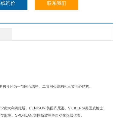
在线询价
联系我们
主阀可分为一节同心结构、二节同心结构和三节同心结构。
OS/意大利阿托斯、DENISON/美国丹尼逊、VICKERS/美国威格士、
美国艾默生、SPORLAN/美国斯波兰等自动化仪器仪表。