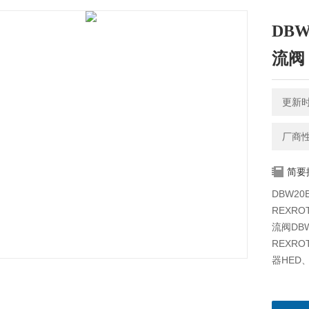
DBW
流阀
更新时间
厂商
简要
DBW20
REXRO
流阀DB
REXR
器HED