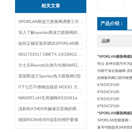
相关文章
SPORLAN斯波兰膨胀阀调整工作必须在制冷装置正常运行状态下进行
产品介绍：
深入了解sporlan斯波兰膨胀阀的知识点
品牌
如何正确安装和调试SPORLAN斯波兰膨胀阀？
0811T02017 DBETX-1X/180G24-8NZ4M
*SPORLAN膨胀阀感
特点·多种功能可作为
力士乐Rexroth比例方向阀4WRZ, 4WRZE，4WRH
功能可省去电磁阀·流
美国斯波兰Sporlan热力膨胀阀V型
的阀板和阀口部件耐磨
KT63VCP100
ITT七芯不锈钢连接器 MOOG 力士乐伺服阀插头
KT63VCP100
WANDFLUH无泄漏阀AS32061a
KT63VCP100
KT63VCP100
浅析BUCHER布赫液压泵阀的两种工作原理
*SPORLAN膨胀阀感
德国RICKMEIER油泵的维护要领
SPORLAN型膨胀
备等均能提供JIA的