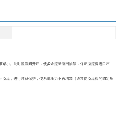
求减小。此时溢流阀开启，使多余流量溢回油箱，保证溢流阀进口压
启溢流，进行过载保护，使系统压力不再增加（通常使溢流阀的调定压