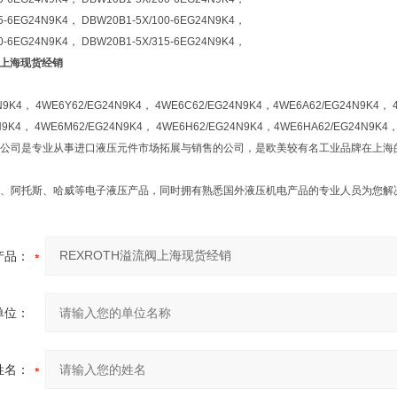
5-6EG24N9K4， DBW20B1-5X/100-6EG24N9K4，
0-6EG24N9K4， DBW20B1-5X/315-6EG24N9K4，
阀上海现货经销
N9K4， 4WE6Y62/EG24N9K4， 4WE6C62/EG24N9K4，4WE6A62/EG24N9K4， 
N9K4， 4WE6M62/EG24N9K4， 4WE6H62/EG24N9K4，4WE6HA62/EG24N9K4，
公司是专业从事进口液压元件市场拓展与销售的公司，是欧美较有名工业品牌在上海
、阿托斯、哈威等电子液压产品，同时拥有熟悉国外液压机电产品的专业人员为您解
产品：
单位：
姓名：