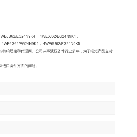
4WE6B62/EG24N9K4， 4WE6J62/EG24N9K4，
 4WE6G62/EG24N9K4， 4WE6U62/EG24N9K5，
的特约经销和代理商。公司从事液压备件行业多年，为了缩短产品交货
决进口备件方面的问题。