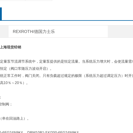
REXROTH/德国力士乐
阀上海现货经销
定量泵节流调节系统中，定量泵提供的是恒定流量。当系统压力增大时，会使流量需
恒定（阀口常随压力波动开启）。
统正常工作时，阀门关闭。只有负载超过规定的极限（系统压力超过调定压力）时开
高10％～20％）。
；
控制阀；
（串在回油路上）。
0-6EG24N9K4， DBW10B1-5X/200-6EG24N9K4，