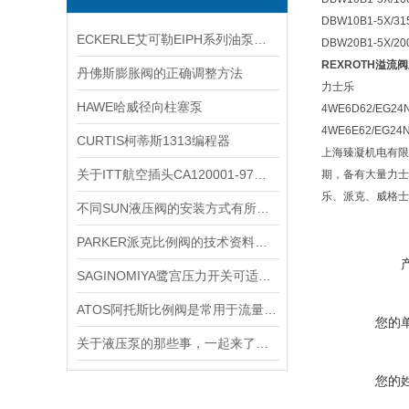
DBW10B1-5X/31
ECKERLE艾可勒EIPH系列油泵型号规格
DBW20B1-5X/20
REXROTH溢流
丹佛斯膨胀阀的正确调整方法
力士乐
HAWE哈威径向柱塞泵
4WE6D62/EG24
4WE6E62/EG24
CURTIS柯蒂斯1313编程器
上海臻凝机电有限
关于ITT航空插头CA120001-97您了解多少？
期，备有大量力士
乐、派克、威格士
不同SUN液压阀的安装方式有所不同
PARKER派克比例阀的技术资料分享
SAGINOMIYA鹭宫压力开关可适应不同行业的需求
ATOS阿托斯比例阀是常用于流量和压力控制的关键元件
您的
关于液压泵的那些事，一起来了解下
您的