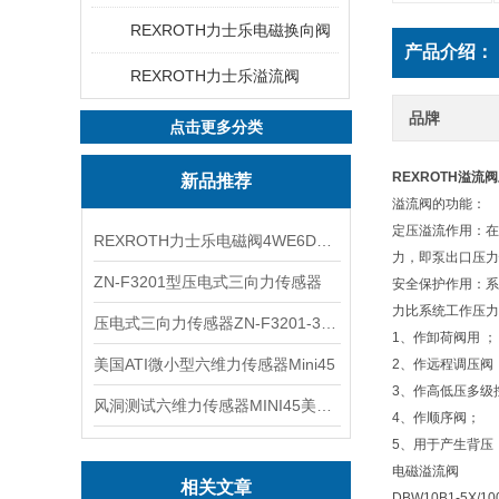
REXROTH力士乐电磁换向阀
产品介绍：
REXROTH力士乐溢流阀
品牌
点击更多分类
REXROTH溢流
新品推荐
溢流阀的功能：
定压溢流作用：在
REXROTH力士乐电磁阀4WE6D7X/HG24N9K4现货
力，即泵出口压力
ZN-F3201型压电式三向力传感器
安全保护作用：系
力比系统工作压力
压电式三向力传感器ZN-F3201-3KN现货
1、作卸荷阀用 ；
美国ATI微小型六维力传感器Mini45
2、作远程调压阀
3、作高低压多级
风洞测试六维力传感器MINI45美国ATI
4、作顺序阀；
5、用于产生背压
电磁溢流阀
相关文章
DBW10B1-5X/10