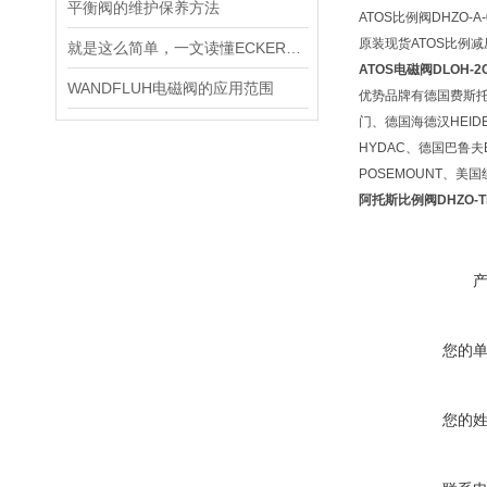
平衡阀的维护保养方法
ATOS比例阀DHZO-A-0
原装现货ATOS比例减压阀R
就是这么简单，一文读懂ECKERLE艾可勒齿轮泵
ATOS电磁阀DLOH-2C
WANDFLUH电磁阀的应用范围
优势品牌有德国费斯托F
门、德国海德汉HEID
HYDAC、德国巴鲁夫
POSEMOUNT、美
阿托斯比例阀DHZO-TE
您的
您的