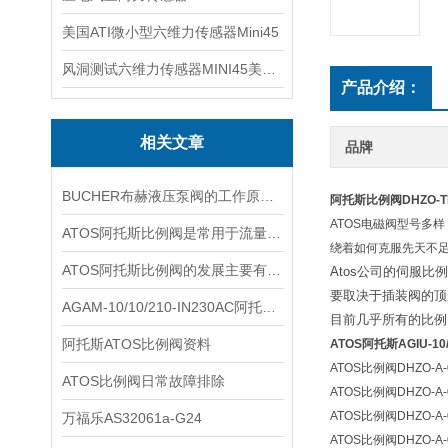
美国ATI微小型六维力传感器Mini45
风洞测试六维力传感器MINI45美国ATI
产品介绍：
相关文章
品牌
BUCHER布赫液压泵阀的工作原理基于液压力与弹簧力的动态平衡
阿托斯比例阀DHZO-TE
ATOS电磁阀型号多
ATOS阿托斯比例阀是常用于流量和压力控制的关键元件
绕着如何克服先天不
ATOS阿托斯比例阀的发展主要有两个途径
Atos公司的伺服
要取决于插装阀的顶
AGAM-10/10/210-IN230AC阿托斯比例阀规格
目前几乎所有的比例
阿托斯ATOS比例阀资料
ATOS阿托斯AGIU-10/
ATOS比例阀DHZO-A-0
ATOS比例阀日常故障排除
ATOS比例阀DHZO-A-0
ATOS比例阀DHZO-A-0
万福乐AS32061a-G24
ATOS比例阀DHZO-A-0