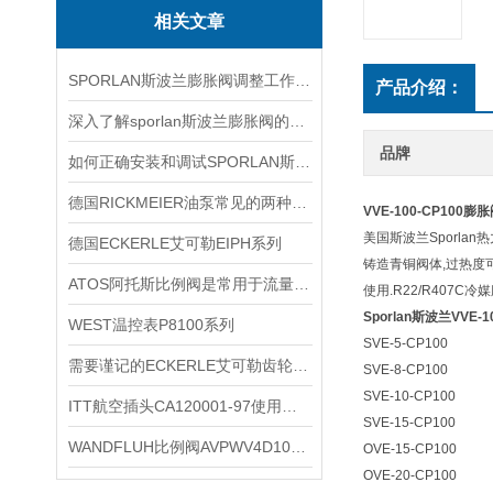
相关文章
SPORLAN斯波兰膨胀阀调整工作必须在制冷装置正常运行状态下进行
产品介绍：
深入了解sporlan斯波兰膨胀阀的知识点
品牌
如何正确安装和调试SPORLAN斯波兰膨胀阀？
德国RICKMEIER油泵常见的两种类型
VVE-100-CP100膨
美国斯波兰Sporlan
德国ECKERLE艾可勒EIPH系列
铸造青铜阀体,过热度
ATOS阿托斯比例阀是常用于流量和压力控制的关键元件
使用.R22/R407C冷媒膨胀
Sporlan斯波兰VVE-
WEST温控表P8100系列
SVE-5-CP100
需要谨记的ECKERLE艾可勒齿轮泵选购事项
SVE-8-CP100
SVE-10-CP100
ITT航空插头CA120001-97使用后如何清洗
SVE-15-CP100
WANDFLUH比例阀AVPWV4D102-80-ti-G24
OVE-15-CP100
OVE-20-CP100