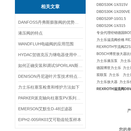
DBDS30K-1X/315V
相关文章
DBDS30K-1X/200V
DBDS20P-10/31.5
DANFOSS丹弗斯膨胀阀的优势特点众多，你不可错过！
DBDS20K-1X/315
液压阀的特点
专业代理经销德国BOS
力士乐溢流阀价格 REX
WANDFLUH电磁阀的应用范围
REXROTH节流阀Z2
BOSCH博世放大器比
HYDAC贺德克压力继电器使用中的低级错误、错误
力士乐液压泵 力士
如何正确安装和调试SPORLAN斯波兰膨胀阀？
德国博世力士乐 力士乐
双联泵 力士乐 力士
DENISON丹尼逊叶片泵技术特点说明
力士乐放大器 力士乐
力士乐柱塞泵检查和维护方法如下
REXROTH溢流阀DBW2
PARKER派克轴向柱塞泵PV系列选型
EMERSON艾默生D-48过滤器
EIPH2-005RK03艾可勒齿轮泵样本
您的