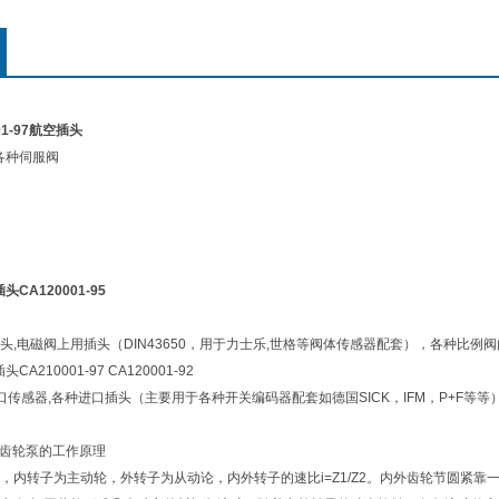
001-97航空插头
各种伺服阀
CA120001-95
头,电磁阀上用插头（DIN43650，用于力士乐,世格等阀体传感器配套），各种比例阀
A210001-97 CA120001-92
口传感器,各种进口插头（主要用于各种开关编码器配套如德国SICK，IFM，P+F等等
合齿轮泵的工作原理
，内转子为主动轮，外转子为从动论，内外转子的速比i=Z1/Z2。内外齿轮节圆紧靠