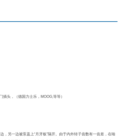
门插头，（德国力士乐，MOOG,等等）
）
一边，另一边被泵盖上“月牙板”隔开。由于内外转子齿数有一齿差，在啮