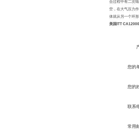
合过程中有二次啮
空，在大气压力作
体就从另一个环形
美国ITT CA120
您的
您的
联系
常用