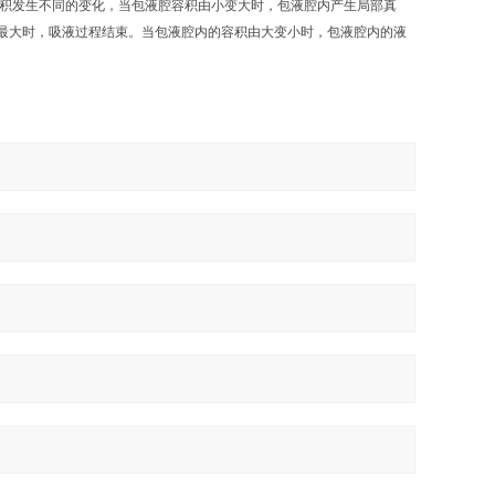
容积发生不同的变化，当包液腔容积由小变大时，包液腔内产生局部真
最大时，吸液过程结束。当包液腔内的容积由大变小时，包液腔内的液