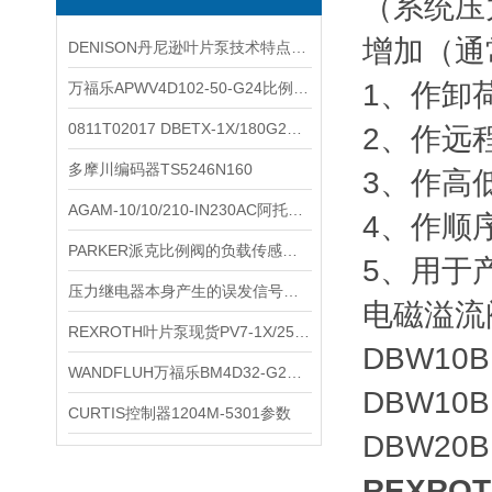
（系统压
增加（通
DENISON丹尼逊叶片泵技术特点说明
1、作卸
万福乐APWV4D102-50-G24比例换向阀
0811T02017 DBETX-1X/180G24-8NZ4M
2、作远
多摩川编码器TS5246N160
3、作高
AGAM-10/10/210-IN230AC阿托斯比例阀规格
4、作顺
PARKER派克比例阀的负载传感与压力补偿技术
5、用于
压力继电器本身产生的误发信号故障
电磁溢流
REXROTH叶片泵现货PV7-1X/25-30RE01MCO-16
DBW10B
WANDFLUH万福乐BM4D32-G24资料
DBW10B
CURTIS控制器1204M-5301参数
DBW20B
REXRO