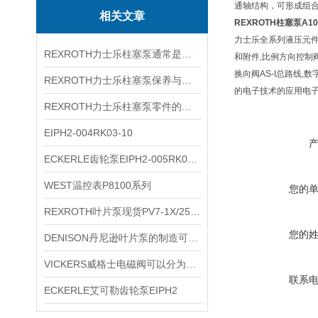
通轴结构，可形成组合
相关文章
REXROTH柱塞泵A10
力士乐全系列液压元件
REXROTH力士乐柱塞泵通常是采用变量泵设计的
和附件,比例方向控制
换向阀AS-I总路线,
REXROTH力士乐柱塞泵保养与维修的几种方法
的电子技术的应用电
REXROTH力士乐柱塞泵零件的拆卸步骤要注意这些方面
EIPH2-004RK03-10
ECKERLE齿轮泵EIPH2-005RK03-10参数
WEST温控表P8100系列
您的
REXROTH叶片泵现货PV7-1X/25-30RE01MCO-16
您的
DENISON丹尼逊叶片泵的制造可能会出现的质量问题
VICKERS威格士电磁阀可以分为多种类型
联系
ECKERLE艾可勒齿轮泵EIPH2