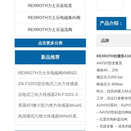
REXROTH力士乐齿轮泵
REXROTH力士乐电磁换向阀
产品介绍：
REXROTH力士乐溢流阀
品牌
点击更多分类
REXROTH柱塞泵A10
新品推荐
A4VSO型变量泵
规格40….250
REXROTH力士乐电磁阀4WE6D7X/HG24N9K4现货
额定压力350 bar
ZN-F3201型压电式三向力传感器
峰值压力 400bar
特点：优良的吸入特点
压电式三向力传感器ZN-F3201-3KN现货
工作，但运行参数有
美国ATI微小型六维力传感器Mini45
A10VSO系列：A10V
– A4VSO型斜盘
风洞测试六维力传感器MINI45美国ATI
– 位置控制斜盘结构
– 无级变量 – 优良的