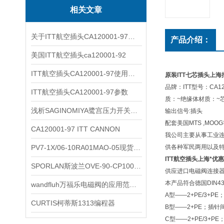
相关文章
关于ITT航空插头CA120001-97您了解多少？
产品介绍：
美国ITT航空插头ca120001-92
ITT航空插头CA120001-97使用后如何清洗
原装ITT七芯插头上海
品牌：ITT型号：CA
ITT航空插头CA120001-97参数
质：~绝缘体材质：~
浅析SAGINOMIYA鹭宫压力开关的使用注意事项
输出信号:插头
配套美国MTS ,MOO
CA120001-97 ITT CANNON
我公司主要从事工业连接器
PV7-1X/06-10RA01MAO-05现货REXROTH叶片泵
供各种军民两用以及
ITT航空插头上海*优惠
SPORLAN斯波兰OVE-90-CP100参数
供应进口电磁阀连接
本产品符合德国DIN4
wandfluh万福乐电磁阀的应用范围非常广泛
A型——2+PE/3
CURTIS柯蒂斯1313编程器
B型——2+PE；插
C型——2+PE/3