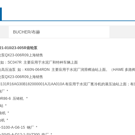
BUCHER/布赫
1-010/23-005R齿轮泵
泵QX23-006R09上海销售
B 如：SC047R 主要应用于水泥厂和特种车辆上面
轴向高压油泵 如：K60N-064RDN 主要应用于水泥厂润滑稀油站上面。（HAWE 
泵QX23-006R09上海销售
H131R16AG30B182000001AJ1AA010A 有应用于水泥厂蓖冷机的液压油站上
钢厂 *
00R86-6 压铸机 *
站 *
验机 *
验机 *
S-S100-A-G6-15 钢厂 *
O-S045-A-D12-1-SVZ300 电厂 *