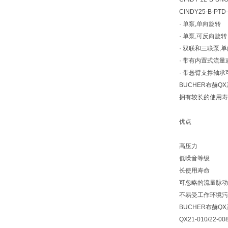
CINDY25-B-PTD
· 单泵,单向旋转
· 单泵,可反向旋转
· 双联和三联泵,
· 带有内置式流
· 带悬臂支撑轴
BUCHER布赫
拥有较长的使用寿
优点
高压力
低噪音等级
长使用寿命
可忽略的流量脉动
不易受工作环境污
BUCHER布赫
QX21-010/22-00