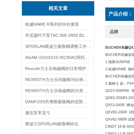
相关文章
产品介绍：
哈威HAWE R系列径向柱塞泵
品牌
丹尼逊叶片泵T6C 008 2R00 B1规格
SPORLAN斯波兰膨胀阀调整工作必须在制冷装置正常运行状态下进行
BUCHER布赫QX2
BUCHER布赫齿轮
AGAM-10/10/210-IN230AC阿托斯比例阀规格
1.瑞典SUNFA
Rexroth力士乐电磁阀的日常维护和注意事项
2.哈威HAWE 
BUCHER布赫齿轮
REXROTH力士乐伺服阀与比例阀的区别
3.威格士 如：PV
REXROTH力士乐电磁阀的分类方式有哪几种？
QX23-006R09 
QX83-250/83-2
DANFOSS丹弗斯膨胀阀的优势特点众多，你不可错过！
QX53-040R 稀油
QXV83-160R 试
液压泵常见*1
QXV62-080R 试
斯波兰SPORLAN膨胀阀特点
CINDY 16-B-SN
CINDY 12-B-SN