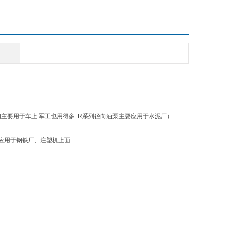
多路阀主要用于车上 军工也用得多 R系列径向油泵主要应用于水泥厂）
面；有应用于钢铁厂、注塑机上面