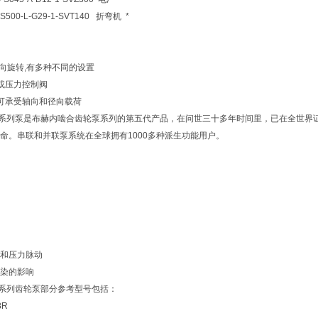
-S500-L-G29-1-SVT140 折弯机 *
单向旋转,有多种不同的设置
量或压力控制阀
承可承受轴向和径向载荷
QX系列泵是布赫内啮合齿轮泵系列的第五代产品，在问世三十多年时间里，已在全世
命。串联和并联泵系统在全球拥有1000多种派生功能用户。
和压力脉动
染的影响
QX系列齿轮泵部分参考型号包括：
8R