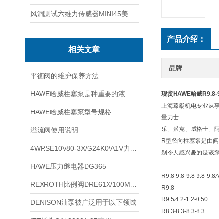
风洞测试六维力传感器MINI45美国ATI
产品介绍：
相关文章
品牌
平衡阀的维护保养方法
HAWE哈威柱塞泵是种重要的液压元件
现货HAWE哈威R9.8-9.8
上海臻凝机电专业从
HAWE哈威柱塞泵型号规格
量力士
乐、派克、威格士、
溢流阀使用说明
R型径向柱塞泵是由
4WRSE10V80-3X/G24K0/A1V力士乐比例阀
别令人感兴趣的是该
HAWE压力继电器DG365
R9.8-9.8-9.8-9.8-9.8
REXROTH比例阀DRE61X/100MG24K4/M参数
R9.8
R9.5/4.2-1.2-0.50
DENISON油泵被广泛用于以下领域
R8.3-8.3-8.3-8.3