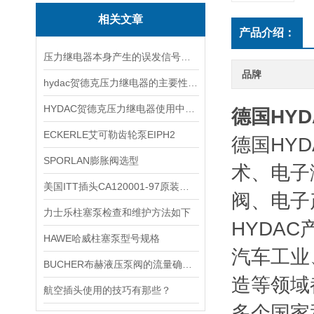
相关文章
产品介绍：
压力继电器本身产生的误发信号故障
品牌
hydac贺德克压力继电器的主要性能体现在这几个方面
HYDAC贺德克压力继电器使用中的低级错误、错误
德国HYDA
ECKERLE艾可勒齿轮泵EIPH2
德国HYD
SPORLAN膨胀阀选型
术、电子
美国ITT插头CA120001-97原装参数
阀、电子
力士乐柱塞泵检查和维护方法如下
HYDA
HAWE哈威柱塞泵型号规格
汽车工业
BUCHER布赫液压泵阀的流量确定方法
造等领域
航空插头使用的技巧有那些？
多个国家