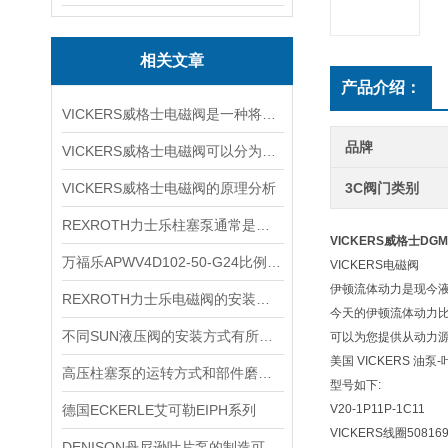
相关文章
产品介绍：
VICKERS威格士电磁阀是一种将电信号转换为液压动作的组件
品牌
VICKERS威格士电磁阀可以分为多种类型
VICKERS威格士电磁阀的原理分析
3C阀门类别
REXROTH力士乐柱塞泵通常是采用变量泵设计的
VICKERS威格士DGMF
万福乐APWV4D102-50-G24比例换向阀
VICKERS电磁阀
伊顿流体动力是现今
REXROTH力士乐电磁阀的安装注意事项
今天的伊顿流体动力比以往
不同SUN液压阀的安装方式有所不同
可以为您提供从动力
美国 VICKERS 油
高压柱塞泵的运转方式和部件磨损预防
型号如下:
德国ECKERLE艾可勒EIPH系列
V20-1P11P-1C11
VICKERS线圈508169
DENISON丹尼逊叶片泵的制造可能会出现的质量问题