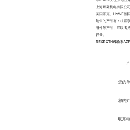
等rexroth力士乐
上海臻凝机电有限公司销
美国派克、HAWE德
销售的产品有：柱塞
附件等产品，可以满
行业。
REXROTH齿轮泵AZPF
您的
您的
联系