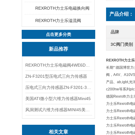
REXROTH力士乐电磁换向阀
产品介绍：
REXROTH力士乐溢流阀
品牌
点击更多分类
3C阀门类别
新品推荐
REXROTH力士乐K
REXROTH力士乐电磁阀4WE6D7X/HG24N9K4现货
长期*:德国博世力士
阀，A4V、A10
ZN-F3201型压电式三向力传感器
产品、ab,igbt,
压电式三向力传感器ZN-F3201-3KN现货
c200hw等系列pl
德国Rexroth
美国ATI微小型六维力传感器Mini45
力士乐Rexroth电
风洞测试六维力传感器MINI45美国ATI
力士乐Rexroth电
力士乐Rexroth电
力士乐Rexroth电
相关文章
力士乐Rexroth电