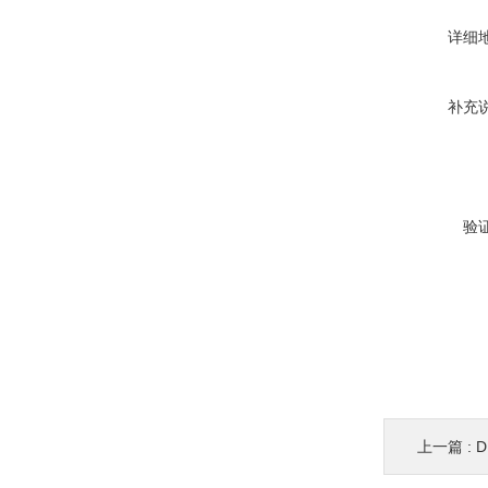
详细
补充
验
上一篇 :
D