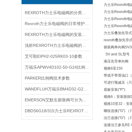
力士乐Rexroth电
力士乐Rexroth电
REXROTH力士乐电磁阀的分类方式有哪几种？
力士乐Rexroth电
Rexroth力士乐电磁阀的日常维护和注意事项
力士乐Rexroth电
力士乐叠加先导式单向阀
REXROTH力士乐电磁阀的安装注意事项
rexroth叠加先导式
浅析REXROTH力士乐电磁阀的主要特点
插装阀单向阀SV30P
SV and SL型号
艾可勒EIPH2-025RK03-10参数
液压先导单向阀
万福乐APWV4D102-50-G24比例换向阀
规格6至150
带或不带泄油口（
PARKER比例阀技术参数
可进行预减压（只
WANDFLUH万福乐BM4D32-G24资料
底板安装("P"):
规格6：安装面按DIN
EMERSON艾默生膨胀阀可分为内平衡式和外平衡式两种
规格10至32：安装面
DBDS6G18/315力士乐REXROTH溢流阀
螺纹连接("G") 
法兰连接("G") 
连接法兰参见RE 4