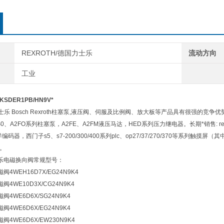
REXROTH/德国力士乐
流动方向
工业
SDER1PB/HN9V*
乐 Bosch Rexroth柱塞泵,液压阀、伺服及比例阀、放大板等产品具有很强的竞争优势，
VS0、A2FO系列柱塞泵，A2FE、A2FM液压马达，HED系列压力继电器。长期*销售: r
光洋编码器，西门子s5、s7-200/300/400系列plc、op27/37/270/370等系列触摸屏
c。
力士乐电磁换向阀常规型号：
磁阀4WEH16D7X/EG24N9K4
磁阀4WE10D3X/CG24N9K4
磁阀4WE6D6X/SG24N9K4
磁阀4WE6D6X/EG24N9K4
磁阀4WE6D6X/EW230N9K4