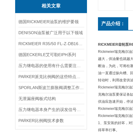
相关文章
德国RICKMEIER油泵的维护要领
产品介绍：
DENISON油泵被广泛用于以下领域
RICKMEIER R35/50 FL-Z-DB16-W-SAE2-R
RICKMEIER齿轮泵R6
Rickmeier瑞
德国ECKERLE艾可勒EIPH系列
越大，供油量也就越
压力继电器的使用有什么需要注意的吗？
断油，为此，可将柱
油一直通过纵向槽、回
PARKER派克比例阀的这些特点你都清楚吗？
转动时，利用改变供
SPORLAN斯波兰膨胀阀调整工作必须在制冷装置正常运行状态下进行
Rickmeier瑞克
克梅尔油泵要保证各
无泄漏座阀板式结构
供油应急速开始，停油
Rickmeier瑞
压力继电器本身产生的误发信号故障
Rickmeier瑞克梅
PARKER比例阀技术参数
1、泵安装的好坏，
得草率行事。