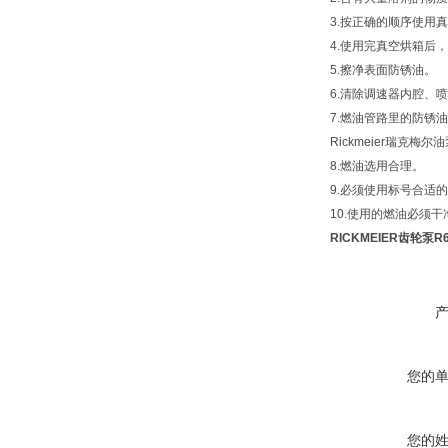
3.按正确的顺序使用
4.使用完真空烘箱后
5.擦净表面防锈油。
6.清除调速器内腔、喷
7.燃油管路里的防锈油
Rickmeier瑞克
8.燃油选用合理。
9.必须使用标号合适
10.使用的燃油必须
RICKMEIER齿轮泵R6
您的
您的