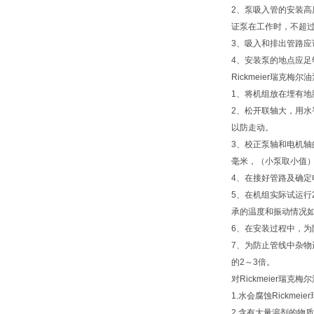
2、泵吸入管的安装
证泵在工作时，不超
3、吸入和排出管路
4、安装泵的地点应足
Rickmeier瑞克梅
1、将机组放在埋有
2、松开联轴大，用
以防走动。
3、校正泵轴和电机轴
毫米，（小泵取小值）
4、在接好管路及确
5、在机组实际试运行
承的温度和振动情况
6、在安装过程中，
7、为防止管线中杂
的2～3倍。
对Rickmeier瑞
1.水会腐蚀Rickme
2.含有大量溶剂的物质