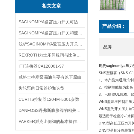
相关文章
SAGINOMIYA鹭宫压力开关可适应不同行业的需求
产品介绍：
SAGINOMIYA鹭宫压力开关和流量开关的区别在哪里？
浅析SAGINOMIYA鹭宫压力开关的使用注意事项
品牌
REXROTH力士乐伺服阀与比例阀的区别
ITT连接器CA120001-97
现货saginomiya压
SNS型概要（SNS-C10
威格士柱塞泵漏油首要有以下原由
1、本产品为通用式
2、控制性能极为出
齿轮泵的日常维护和选型
3、已取得UL规格。
CURTIS控制器1204M-5301参数
WNS型差压控制用压力开
WNS型为开关压力差
DANFOSS丹弗斯膨胀阀的相关知识点介绍
最适用于检查冷却水
PARKER派克比例阀的基本操作，新手不得不看
DNS型高低压压力开关概要
DNS型是把冷冻装