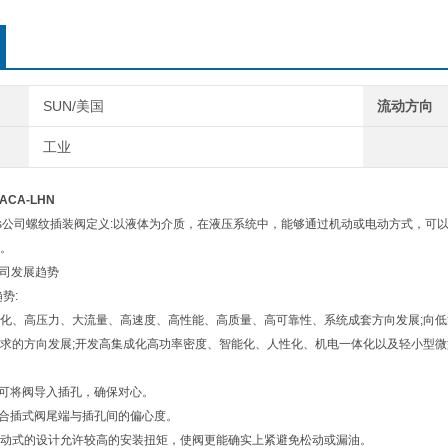
SUN/美国
流动方向
工业
CA-LHN
draulics公司螺纹插装阀定义:以液体为介质，在液压系统中，能够通过机动或电动方
。
cs公司发展趋势
势:
化、高压力、大流量、高速度、高性能、高质量、高可靠性、系统成套方向发展;向
求的方向发展;开发高集成化高功率密度、智能化、人性化、机电一体化以及轻小型微
径可将阀导入插孔，确保对心。
承合插式阀尾端与插孔间的偏心度。
浮动式的设计允许较高的安装扭矩，使阀更能确实上紧避免松动或漏油。