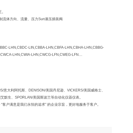
正。
制流体方向、流量、压力Sun液压插装阀
C-LHN,CBDC-LIN,CBBA-LHN,CBFA-LHN,CBHA-LHN,CBBG-
CWCA-LHN,CWIA-LHN,CWCG-LFN,CWEG-LFN....
OS/意大利阿托斯、DENISON/美国丹尼逊、VICKERS/美国威格士、
美国艾默生、SPORLAN/美国斯波兰等自动化仪器仪表。
 “客户满意是我们永恒的追求” 的企业宗旨，更好地服务于客户。