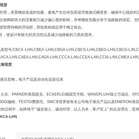
量现货
进作用，承受螺纹造成的负载，避免产生任何负荷或导致插式阀变形，确保中心线的对
位使阀获得大的流量能力减少偏心度的影响，并将螺纹负载分布于油路板的深层。 控
止进部撑持阀的浮动部，而组装铁线仅用于阀之组合。
的*性，使设计有较大的灵活性以及减少油路板的刀具的需求。
:CBCA -LHN,CBEA -LHN,CBGA-LHN,CBCG-LHN,CBEG-LHN,CBCG-LJN,CBB
CACA-LHN,CAEA-LHN,CAGA-LHN,CCCA-LAN,CCEA-LAN,CCIA-LAN,CWEA-LHN,
上海现货
液压泵阀，电子产品及自动化仪器仪表
力士乐、PARKER/美国派克、ECKERLE/德国艾可勒、WANDFLUH/瑞士万福乐、AT
MOOG/穆格、FESTO/费斯托、SMC等世界较有名公司电子液压产品以及EMERON/
的过程中，始终恪守 “诚实做人，诚信经营，以人为本，客户至上” 的企业理念，坚持
CA-LHN