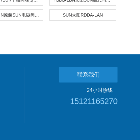
CKCB-XANSUN平衡阀现货代理
PBDB-LBN太阳SUN插式阀上海现货
CWEG-LFN原装SUN电磁阀上海销售中心
SUN太阳RDDA-LAN
联系我们
24小时热线：
15121165270