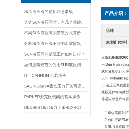
SUN液压阀的使用注意事项
产品介绍：
选购SUN液压阀时，有几个关键因素要考虑
品牌
不同SUN液压阀的安装方式有所不同
3C阀门类别
分析SUN液压阀不同的泄露情况
SUN液压阀的清洗工作如何进行？
太阳SUN插式阀CA
如何正确规范的使用SUN液压阀
一.Sun Hy
式的液压执行元件
ITT CANNON 七芯插头
Sun Hydrauli
二.液压元件发展趋
SAGINOMIYA鹭宫压力开关可适应不同行业的需求
液压元件将向微型
PARKER派克比例阀的基本操作，新手不得不看
等适应绿色环保要
DBDS6G18/315力士乐REXROTH溢流阀
1 螺纹肩部外
2 自由浮动部
3 SUN插式阀