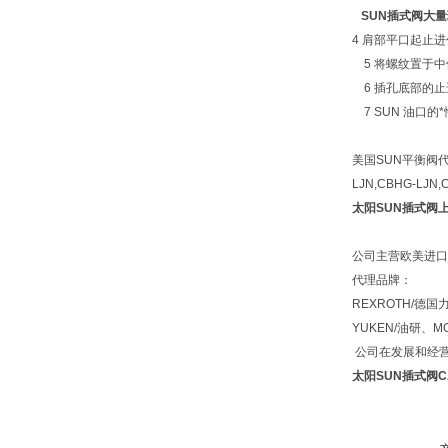
SUN插式阀大
4 肩部平口起止
5 将螺纹置于中
6 插孔底部的
7 SUN 油口
美国SUN平衡阀代表型号
LJN,CBHG-LJN,
太阳SUN插式阀
公司主营欧美进口
代理品牌：
REXROTH/德国
YUKEN/油研、
公司在发展和经营
太阳SUN插式阀CA