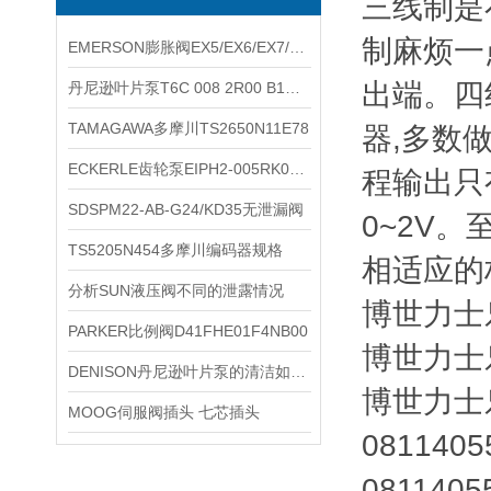
三线制是
制麻烦一
EMERSON膨胀阀EX5/EX6/EX7/EX8参数
出端。四
丹尼逊叶片泵T6C 008 2R00 B1规格
TAMAGAWA多摩川TS2650N11E78
器,多数
ECKERLE齿轮泵EIPH2-005RK03-10参数
程输出只
SDSPM22-AB-G24/KD35无泄漏阀
0~2V
TS5205N454多摩川编码器规格
相适应的
分析SUN液压阀不同的泄露情况
博世力士乐
PARKER比例阀D41FHE01F4NB00
博世力士
DENISON丹尼逊叶片泵的清洁如何进行？
博世力士乐
MOOG伺服阀插头 七芯插头
081140
081140