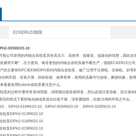
ECKERLE/德国
2-005RK03-10
E艾可勒公司发明的内啮合齿轮泵具有高压力、高效率、低噪音、低脉动的优势，因此在世
发展而不断*，压力更高、噪音更低的内啮合齿轮泵被不断生产，德国ECKERLE公司
产的主要有EIPC系列和EIPH系列内啮合齿轮泵，被广泛用于注塑机、压铸机、折弯
轮泵具有结构牢固，安装方便，拆卸容易，保养简单，使用的流量均匀连续，磨损轻微，使用
看看使用Eckerle齿轮泵要注意什么。
rle齿轮泵的过程中要经常加润滑脂，润滑脂比较容易挥发，所以必须注意添换，其次保
用完的情况下要把电动抽油泵放在比较干燥，没有腐蚀性，比较洁净的环境之中去。
-10 、EIPH3-016RK23-10、EIPH2-005RK03-10 、EIPH3-020RK23-10
轮泵EIPH2-013RK03-10
轮泵EIPH2-016RK03-10
轮泵EIPH2-019RK03-10
轮泵EIPH2-022RK03-10