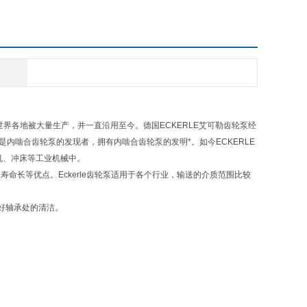
界各地被大量生产，并一直沿用至今。德国ECKERLE艾可勒齿轮泵经
是内啮合齿轮泵的发现者，拥有内啮合齿轮泵的发明*。如今ECKERLE
机、冲床等工业机械中。
寿命长等优点。Eckerle齿轮泵适用于各个行业，输送的介质范围比较
持好轴承处的清洁。