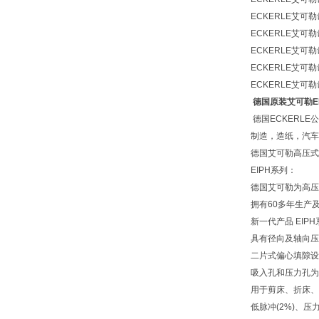
ECKERLE艾可勒齿
ECKERLE艾可勒齿
ECKERLE艾可勒齿
ECKERLE艾可勒齿
ECKERLE艾可勒齿
德国原装艾可勒EIPH
德国ECKERL
制造，造纸，汽车
德国艾可勒高压式
EIPH系列：
德国艾可勒为高压
拥有60多年生产
新一代产品 EIP
具有径向及轴向压
二片式偏心填隙设
吸入孔和压力孔为9
用于剪床、折床、
低脉冲(2%)、