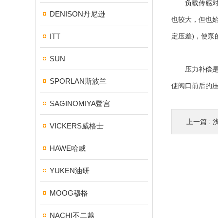
负载传感对定
DENISON丹尼逊
也较大，但也
ITT
定压差)，使
SUN
压力补偿是为
SPORLAN斯波兰
使阀口前后的
SAGINOMIYA鹭宫
上一篇 :
VICKERS威格士
HAWE哈威
YUKEN油研
MOOG穆格
NACHI不二越