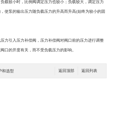
负载较小时，比例阀调定压力也较小；负载较大，调定压力
，使泵的输出压力随负载压力的升高而升高(始终为较小的固
压力引入压力补偿阀，压力补偿阀对阀口前的压力进行调整
该阀口的开度有关，而不受负载压力的影响。
护和选型
返回顶部
返回列表