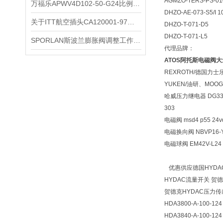
AGMZO-TERS-PS-010
万福乐APWV4D102-50-G24比例换向阀
DHZO-AE-073-S5/I 1
关于ITT航空插头CA120001-97您了解多少？
DHZO-T-071-D5
DHZO-T-071-L5
SPORLAN斯波兰膨胀阀调整工作必须在制冷装置正常运行状态下进行
代理品牌：
ATOS阿托斯电磁阀
REXROTH/德国力士
YUKEN/油研、MO
哈威压力继电器 DG33，DG 3
303
电磁阀 msd4 p55 24vd
电磁换向阀 NBVP16-Y/
电磁球阀 EM42V-L24，N
优惠供应德国HYDA
HYDAC流量开关 
贺德克HYDAC压力
HDA3800-A-100-124
HDA3840-A-100-124