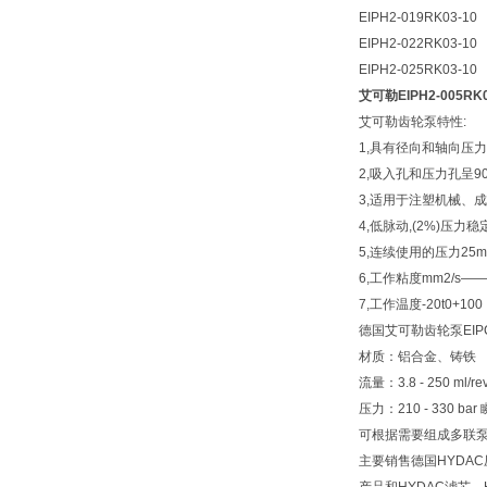
EIPH2-019RK03-10
EIPH2-022RK03-10
EIPH2-025RK03-10
艾可勒EIPH2-005R
艾可勒齿轮泵特性:
1,具有径向和轴向压
2,吸入孔和压力孔呈9
3,适用于注塑机械、
4,低脉动,(2%)压
5,连续使用的压力25mp
6,工作粘度mm2/s——1
7,工作温度-20t0+100
德国艾可勒齿轮泵EIP
材质：铝合金、铸铁
流量：3.8 - 250 ml/r
压力：210 - 330 ba
可根据需要组成多联泵，EI
主要销售德国HYDAC