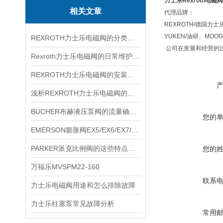
力士乐Rexroth电磁
相关文章
代理品牌：
REXROTH/德国力士
YUKEN/油研、MO
REXROTH力士乐电磁阀的分类方式有哪几种？
公司在发展和经营的过
Rexroth力士乐电磁阀的日常维护和注意事项
REXROTH力士乐电磁阀的安装注意事项
浅析REXROTH力士乐电磁阀的主要特点
BUCHER布赫液压泵阀的流量确定方法
您的
EMERSON膨胀阀EX5/EX6/EX7/EX8参数
PARKER派克比例阀的这些特点你都清楚吗？
您的
万福乐MVSPM22-160
联系
力士乐电磁阀用途和怎么排除故障
力士乐柱塞泵常见故障分析
常用