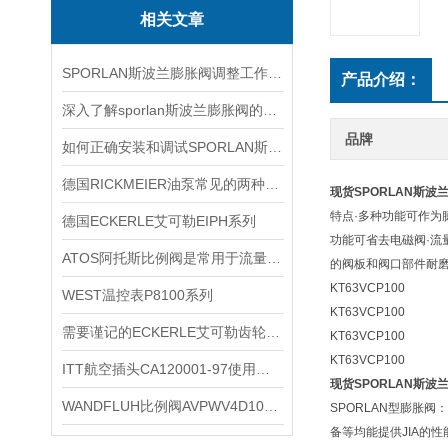
相关文章
SPORLAN斯波兰膨胀阀调整工作必须在制冷装置正常运行状态下进行
产品介绍：
深入了解sporlan斯波兰膨胀阀的知识点
品牌
如何正确安装和调试SPORLAN斯波兰膨胀阀？
德国RICKMEIER油泵常见的两种类型
现货SPORLAN斯波
特点·多种功能可作为
德国ECKERLE艾可勒EIPH系列
功能可省去电磁阀·流
ATOS阿托斯比例阀是常用于流量和压力控制的关键元件
的阀板和阀口部件耐磨
KT63VCP100
WEST温控表P8100系列
KT63VCP100
需要谨记的ECKERLE艾可勒齿轮泵选购事项
KT63VCP100
KT63VCP100
ITT航空插头CA120001-97使用后如何清洗
现货SPORLAN斯波
WANDFLUH比例阀AVPWV4D102-80-ti-G24
SPORLAN型膨胀
备等均能提供JIA的