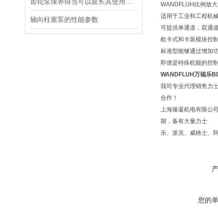
齿轮泵保养得当可以延长其使用寿命
WANDFLUH比例放
适用于工业和工程机
轴向柱塞泵的性能参数
可提供单通道，双通
欧卡式和卡装模块控
标准型能够通过增加
即便是特殊机能的控
WANDFLUH万福乐BDP
我司专业代理销售力士
合作！
上海臻凝机电有限公
期，备有大量力士
乐、派克、威格士、
您的