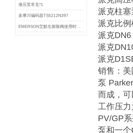
液压泵常见*1
派克柱塞泵(
多摩川编码器TS5212N397
派克比例柱塞
EMERSON艾默生膨胀阀使用时调节经验小技巧
派克DN6 
派克DN10
派克D1S
销售：美国
泵 Par
而成，可
工作压力为
PV/GP
泵和一个