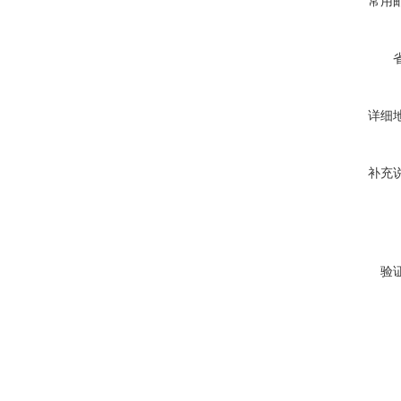
常用
详细
补充
验