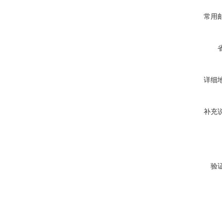
常用
详细
补充
验