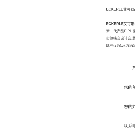
ECKERLE艾可勒高
ECKERLE艾可勒 E
新一代产品EIP
齿轮啮合设计合理
脉冲(2%),压力
您的
您的
联系