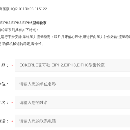
压泵HQI2-011RK03-11S122
IPH2,EIPH3,EIPH6型齿轮泵
H齿轮泵系列具有如下特点：
,运行平滑安静,系统压力流量稳定；双片月牙偏心设计,增进径向压力补偿效能,流量稳定
稳定,确保机械运转稳定,寿命长。
产品：
单位：
姓名：
电话：