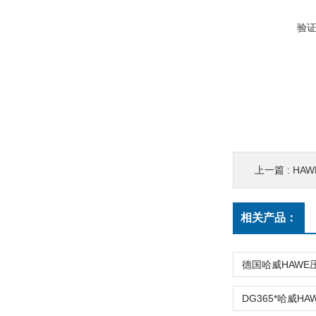
验
上一篇 :
HA
相关产品：
DG365*哈威H