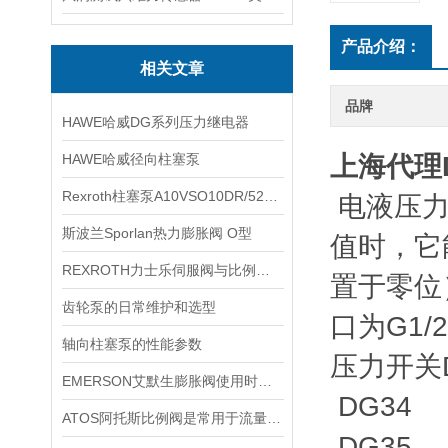
产品介绍：
相关文章
品牌
HAWE哈威DG系列压力继电器
HAWE哈威径向柱塞泵
上海代理
Rexroth柱塞泵A10VSO10DR/52R-PPA14N00
电液压力
斯波兰Sporlan热力膨胀阀 O型
值时，它
REXROTH力士乐伺服阀与比例阀的区别
置于零位
齿轮泵的日常维护和选型
口为G1/2
轴向柱塞泵的性能参数
压力开关D
EMERSON艾默生膨胀阀使用时调节经验小技巧
DG34
ATOS阿托斯比例阀是常用于流量和压力控制的关键元件
DG35