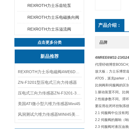
REXROTH力士乐齿轮泵
REXROTH力士乐电磁换向阀
产品介绍：
REXROTH力士乐溢流阀
点击更多分类
品牌
新品推荐
4WREE6W32-23/
代理经销博世BOSC
REXROTH力士乐电磁阀4WE6D7X/HG24N9K4现货
放大板；力士乐博世齿轮
ATOS，派克parke
ZN-F3201型压电式三向力传感器
比例阀和伺服阀的区
1.驱动装置不同。比
压电式三向力传感器ZN-F3201-3KN现货
2.性能参数不同。滞
美国ATI微小型六维力传感器Mini45
要应用在闭环控制系
2.1 伺服阀中位没
风洞测试六维力传感器MINI45美国ATI
2.2 伺服阀的频响（
2.3 伺服阀对液压