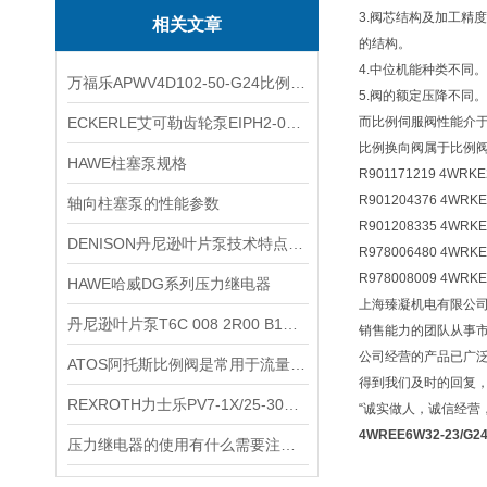
3.阀芯结构及加工精
相关文章
的结构。
4.中位机能种类不同
万福乐APWV4D102-50-G24比例换向阀
5.阀的额定压降不同。
ECKERLE艾可勒齿轮泵EIPH2-005-RK03-10
而比例伺服阀性能介
比例换向阀属于比例
HAWE柱塞泵规格
R901171219 4WRKE
R901204376 4WRKE
轴向柱塞泵的性能参数
R901208335 4WRKE
DENISON丹尼逊叶片泵技术特点说明
R978006480 4WRKE
R978008009 4WRKE
HAWE哈威DG系列压力继电器
上海臻凝机电有限公
丹尼逊叶片泵T6C 008 2R00 B1规格
销售能力的团队从事
公司经营的产品已广
ATOS阿托斯比例阀是常用于流量和压力控制的关键元件
得到我们及时的回复
REXROTH力士乐PV7-1X/25-30RE01MCO-16
“诚实做人，诚信经营
4WREE6W32-23/
压力继电器的使用有什么需要注意的吗？