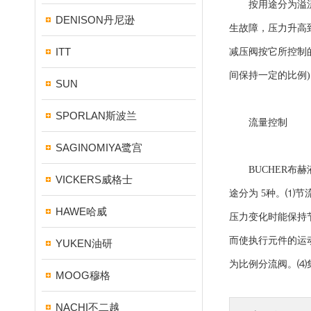
按用途分为溢流阀
DENISON丹尼逊
生故障，压力升高
ITT
减压阀按它所控制
间保持一定的比例
SUN
SPORLAN斯波兰
流量控制
SAGINOMIYA鹭宫
BUCHER布赫
VICKERS威格士
途分为 5种。⑴
HAWE哈威
压力变化时能保持
而使执行元件的运
YUKEN油研
为比例分流阀。⑷
MOOG穆格
NACHI不二越