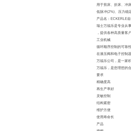
用于剪床、折床、冲
低脉冲(2%)、压力
产品名：ECKERLE齿轮泵
瑞士万福乐是专业从
，提供各种高质量客
工业机械
循环顺序控制的可靠
在液压阀和电子控制
万福乐公司，是一家
万福乐，是您理想的
要求
精确度高
再生产率好
灵敏控制
结构紧密
维护方便
使用寿命长
产品