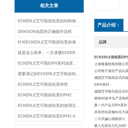
相关文章
ECKERLE艾可勒齿轮泵的结构相对简单
产品介绍：
DENISON油泵的正确操作流程
针对ECKERLE艾可勒齿轮泵的液压径向力，有何平衡措施？
品牌
就是这么简单，一文读懂ECKERLE艾可勒齿轮泵
ECKERLE齿轮泵EIPS
ECKERLE艾可勒EIPH系列油泵型号规格
上海臻凝机电有限公司
公司电子液压产品以及
需要谨记的ECKERLE艾可勒齿轮泵选购事项
德国艾可勒高压式内
ECKERLE艾可勒齿轮泵特性
EIPH系列：
德国艾可勒为高压式
ECKERLE艾可勒齿轮泵EIPH2
拥有60多年生产及制
ECKERLE艾可勒齿轮泵的使用注意事项你了解多少
新一代产品 EIPH系
具有径向及轴向压力
ECKERLE艾可勒齿轮泵EIPH2-005-RK03-10
二片式偏心填隙设计
吸入孔和压力孔为90°