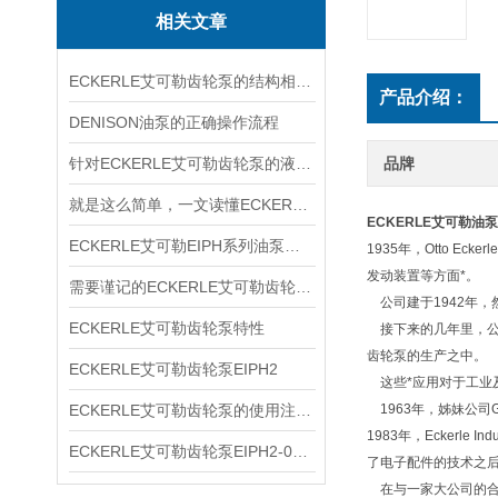
相关文章
ECKERLE艾可勒齿轮泵的结构相对简单
产品介绍：
DENISON油泵的正确操作流程
针对ECKERLE艾可勒齿轮泵的液压径向力，有何平衡措施？
品牌
就是这么简单，一文读懂ECKERLE艾可勒齿轮泵
ECKERLE艾可勒油泵EI
ECKERLE艾可勒EIPH系列油泵型号规格
1935年，Otto 
发动装置等方面*。
需要谨记的ECKERLE艾可勒齿轮泵选购事项
公司建于1942年，
ECKERLE艾可勒齿轮泵特性
接下来的几年里，公
齿轮泵的生产之中。
ECKERLE艾可勒齿轮泵EIPH2
这些*应用对于工业及
ECKERLE艾可勒齿轮泵的使用注意事项你了解多少
1963年，姊妹公司GOT
1983年，Eckerle 
ECKERLE艾可勒齿轮泵EIPH2-005-RK03-10
了电子配件的技术之
在与一家大公司的合作后，