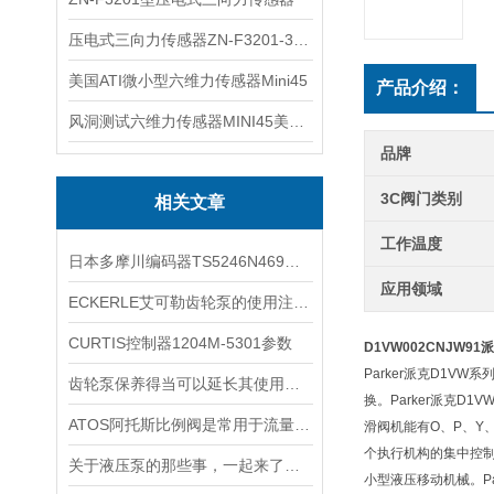
压电式三向力传感器ZN-F3201-3KN现货
美国ATI微小型六维力传感器Mini45
产品介绍：
风洞测试六维力传感器MINI45美国ATI
品牌
3C阀门类别
相关文章
工作温度
日本多摩川编码器TS5246N469型号
应用领域
ECKERLE艾可勒齿轮泵的使用注意事项你了解多少
CURTIS控制器1204M-5301参数
D1VW002CNJW91
Parker派克D1
齿轮泵保养得当可以延长其使用寿命
换。Parker派克
ATOS阿托斯比例阀是常用于流量和压力控制的关键元件
滑阀机能有O、P、
个执行机构的集中控
关于液压泵的那些事，一起来了解下
小型液压移动机械。P