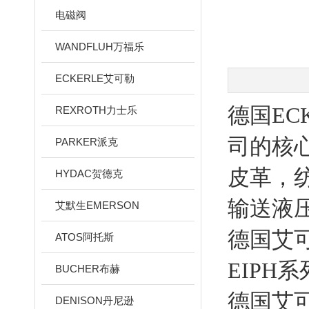
电磁阀
WANDFLUH万福乐
ECKERLE艾可勒
德国EC
REXROTH力士乐
司的核
PARKER派克
皮革，
HYDAC贺德克
输送液
艾默生EMERSON
德国艾
ATOS阿托斯
EIPH
BUCHER布赫
德国艾
DENISON丹尼逊