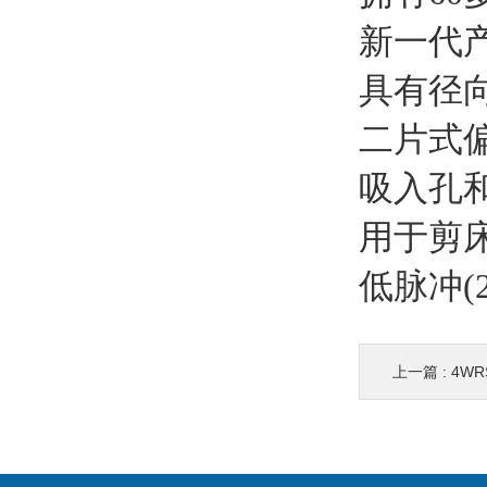
新一代产
具有径
二片式
吸入孔和
用于剪
低脉冲(
上一篇 :
4WR