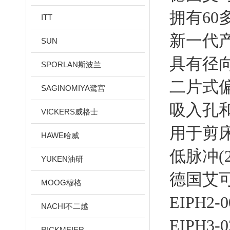
拥有6
ITT
新一代产
SUN
具有径
SPORLAN斯波兰
二片式
SAGINOMIYA鹭宫
吸入孔和
VICKERS威格士
用于剪
HAWE哈威
低脉冲(
YUKEN油研
德国艾可
MOOG穆格
EIPH2-
NACHI不二越
EIPH3-0
RICKMEIER