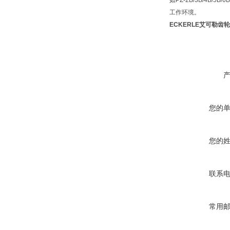
如PZ-2B/3B/4
工作环境。
ECKERLE艾可勒齿轮泵E
您的
您的
联系
常用