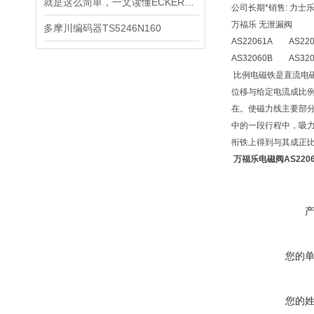
就是这么简单，一文读懂ECKERLE艾可勒齿轮泵
公司长期*销售: 力
万福乐 无泄漏阀
多摩川编码器TS5246N160
AS22061A AS220
AS32060B AS320
比例电磁铁是直流电
位移与给定电流成比例
在。使磁力线主要部分
中的一段行程中，吸力
衔铁上得到与其成正
万福乐电磁阀AS22061
您的
您的