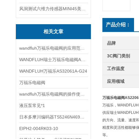
风洞测试六维力传感器MINI45美国ATI
产品介绍：
相关文章
品牌
wandfluh万福乐电磁阀的应用范围非常广泛
3C阀门类别
WANDFLUH瑞士万福乐电磁阀AS32060b
工作温度
WANDFLUH万福乐AS32061A-G24
应用领域
万福乐电磁阀
wandfluh万福乐电磁阀的操作使用步骤
万福乐电磁阀AS22061
液压泵常见*1
万福乐，WANDFL
供应瑞士WANDFL
日本多摩川编码器TS5246N469型号
的方向、流量、速度
精度和灵活性都能够
EIPH2-004RK03-10
等。