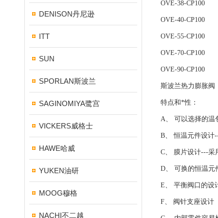
OVE-38-CP100
DENISON丹尼逊
OVE-40-CP100
ITT
OVE-55-CP100
OVE-70-CP100
SUN
OVE-90-CP100
SPORLAN斯波兰
斯波兰热力膨胀阀
特点和*性：
SAGINOMIYA鹭宫
A、 可以选择的温
VICKERS威格士
B、 恒温元件设计
HAWE哈威
C、 膜片设计--
D、 可换的恒温元
YUKEN油研
E、 平衡阀口的
MOOG穆格
F、 阀针支座设计
NACHI不二越