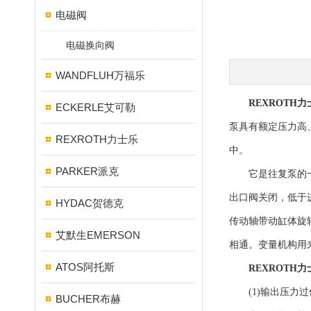
电磁阀
电磁换向阀
WANDFLUH万福乐
REXROTH
ECKERLE艾可勒
泵具有额定压力高
REXROTH力士乐
中。
PARKER派克
它是往复泵的一种
出口阀关闭，低于
HYDAC贺德克
传动轴带动缸体旋
艾默生EMERSON
相通。变量机构用
ATOS阿托斯
REXROTH
(1)输出压力过
BUCHER布赫