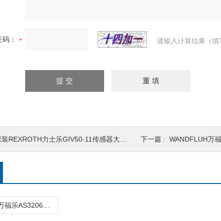
证码：
请输入计算结果（填
装REXROTH力士乐GIV50-11传感器大量现货
下一篇 :
WANDFLUH万福
WANDFLUH万福乐AS32060b-G2液压阀