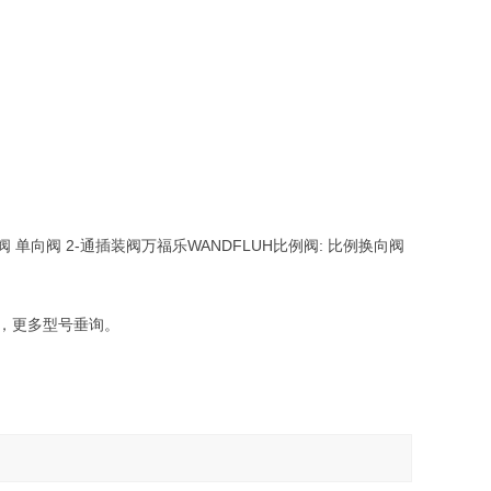
 单向阀 2-通插装阀万福乐WANDFLUH比例阀: 比例换向阀
买，更多型号垂询。