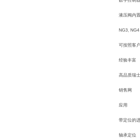
数字控制器 
液压阀内置控
NG3, NG4
可按照客户
经验丰富
高品质瑞士
销售网
应用
带定位的进
轴承定位