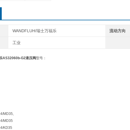
WANDFLUH/瑞士万福乐
流动方向
工业
乐AS32060b-G2液压阀
型号：
4/MD35,
4/MD35
4/KD35