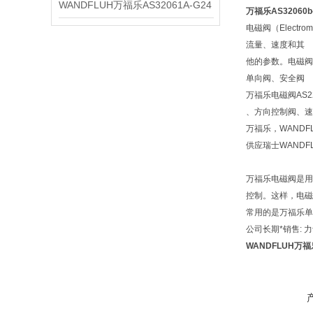
WANDFLUH万福乐AS32061A-G24
万福乐AS32060b
电磁阀（Elect
流量、速度和其
他的参数。电磁阀
单向阀、安全阀
万福乐电磁阀AS22
、方向控制阀、速
万福乐，WAND
供应瑞士WAND
万福乐电磁阀是用
控制。这样，电磁
常用的是万福乐单
公司长期*销售:
WANDFLUH万福