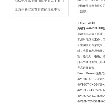
AM321010a AM3206
威格士柱塞泵漏油首要有以下原由
上海臻凝机电有限公
压力开关安装在管道的注意事项
：魏娜
/
：
：
shzn_wn18
万福乐WANDFLUH电
直动式电磁阀：原理
零压时能正常工作，但
和主阀关闭件依次向
时，先导阀利用弹簧
理：通电时，电磁力
口压力通过旁通孔迅速
产品详细参数
Bosch Rexroth
4WE6D7X/HG24N9K
4WE6C7X/HG24N9K
4WE6E7X/HG24N9K
4WE6J7X/HG24N9K
4WE6M7X/HG24N9K