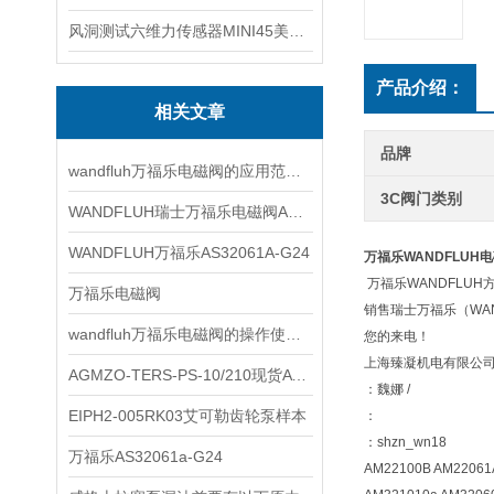
风洞测试六维力传感器MINI45美国ATI
产品介绍：
相关文章
品牌
wandfluh万福乐电磁阀的应用范围非常广泛
3C阀门类别
WANDFLUH瑞士万福乐电磁阀AS32060b
WANDFLUH万福乐AS32061A-G24
万福乐WANDFLUH电
万福乐WANDFLUH
万福乐电磁阀
销售瑞士万福乐（WA
wandfluh万福乐电磁阀的操作使用步骤
您的来电！
上海臻凝机电有限公
AGMZO-TERS-PS-10/210现货ATOS比例阀
：魏娜
/
EIPH2-005RK03艾可勒齿轮泵样本
：
：
shzn_wn18
万福乐AS32061a-G24
AM22100B AM22061