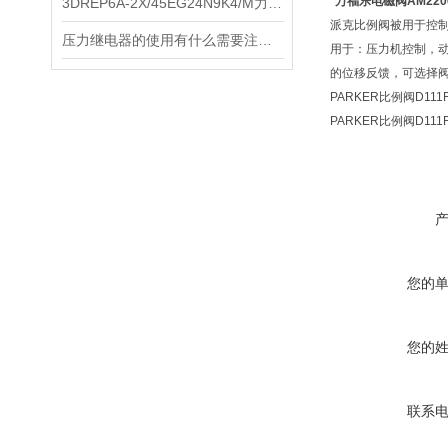
*万福乐电磁阀AM220
3DREP6A-2X/45EG24N9K4/M力士乐比例阀
派克比例阀被用于控
压力继电器的使用有什么需要注意的吗？
用于：压力机控制，
的位移反馈，可选择
PARKER比例阀D111
PARKER比例阀D111
您的
您的
联系