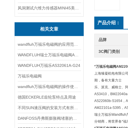
风洞测试六维力传感器MINI45美国ATI
产品介绍：
相关文章
品牌
wandfluh万福乐电磁阀的应用范围非常广泛
3C阀门类别
WANDFLUH瑞士万福乐电磁阀AS32060b
WANDFLUH万福乐AS32061A-G24
*万福乐电磁阀AM220
上海臻凝机电有限公
万福乐电磁阀
期，备有大量力士
wandfluh万福乐电磁阀的操作使用步骤
乐、派克、威格士、
AS3410，BM22040a
德国ECKERLE齿轮泵特点及用途
AS22060b-S1654，
不同SUN液压阀的安装方式有所不同
AM22101a-S395，A
瑞士万福乐Wandf
DANFOSS丹弗斯膨胀阀堵塞的原因是什么？
分销商，将世界各*福