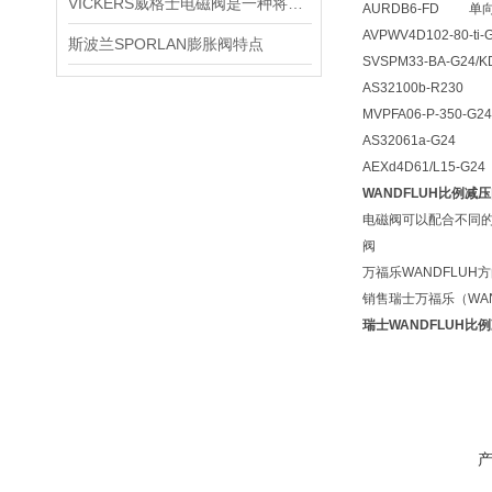
VICKERS威格士电磁阀是一种将电信号转换为液压动作的组件
AURDB6-FD 单
AVPWV4D102-80-
斯波兰SPORLAN膨胀阀特点
SVSPM33-BA-G24
AS32100b-R23
MVPFA06-P-350
AS32061a-G2
AEXd4D61/L15-
WANDFLUH比例减压阀M
电磁阀可以配合不同
阀
万福乐WANDFLUH
销售瑞士万福乐（WA
瑞士WANDFLUH比