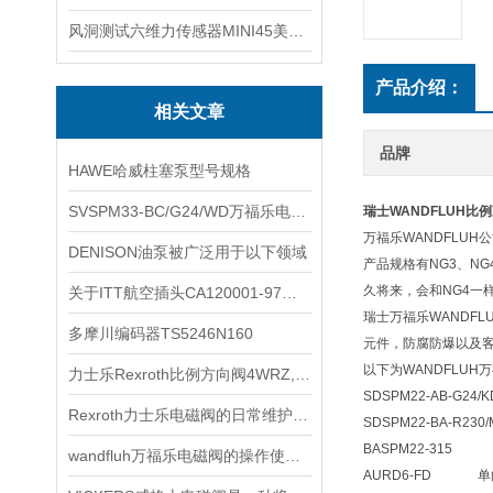
风洞测试六维力传感器MINI45美国ATI
产品介绍：
相关文章
品牌
HAWE哈威柱塞泵型号规格
SVSPM33-BC/G24/WD万福乐电磁阀
瑞士WANDFLUH比
万福乐WANDFLU
DENISON油泵被广泛用于以下领域
产品规格有NG3、NG
久将来，会和NG4一
关于ITT航空插头CA120001-97您了解多少？
瑞士万福乐WANDF
多摩川编码器TS5246N160
元件，防腐防爆以及
以下为WANDFLU
力士乐Rexroth比例方向阀4WRZ, 4WRZE，4WRH
SDSPM22-AB-G2
Rexroth力士乐电磁阀的日常维护和注意事项
SDSPM22-BA-R2
BASPM22-315
wandfluh万福乐电磁阀的操作使用步骤
AURD6-FD 单