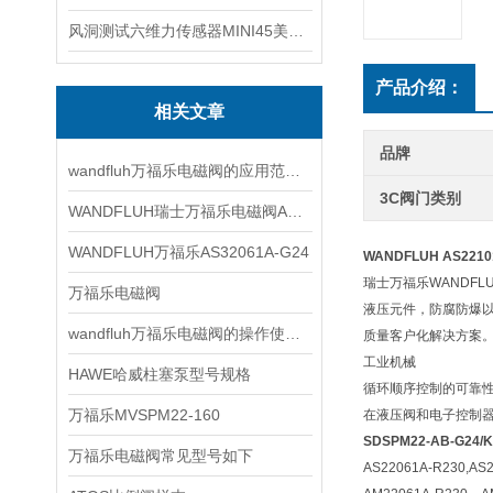
风洞测试六维力传感器MINI45美国ATI
产品介绍：
相关文章
品牌
wandfluh万福乐电磁阀的应用范围非常广泛
3C阀门类别
WANDFLUH瑞士万福乐电磁阀AS32060b
WANDFLUH万福乐AS32061A-G24
WANDFLUH AS221
瑞士万福乐WANDF
万福乐电磁阀
液压元件，防腐防爆
wandfluh万福乐电磁阀的操作使用步骤
质量客户化解决方案
工业机械
HAWE哈威柱塞泵型号规格
循环顺序控制的可靠
万福乐MVSPM22-160
在液压阀和电子控制
SDSPM22-AB-G24/
万福乐电磁阀常见型号如下
AS22061A-R230,AS2